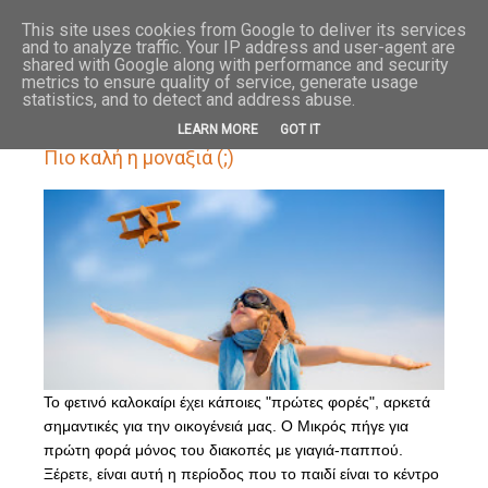
HOME
ABOUT
This site uses cookies from Google to deliver its services
and to analyze traffic. Your IP address and user-agent are
shared with Google along with performance and security
metrics to ensure quality of service, generate usage
statistics, and to detect and address abuse.
20.7.17
LEARN MORE
GOT IT
Πιο καλή η μοναξιά (;)
Το φετινό καλοκαίρι έχει κάποιες "πρώτες φορές", αρκετά
σημαντικές για την οικογένειά μας. Ο Μικρός πήγε για
πρώτη φορά μόνος του διακοπές με γιαγιά-παππού.
Ξέρετε, είναι αυτή η περίοδος που το παιδί είναι το κέντρο