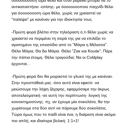
όοοοοοοοοση ώρα θέλει και όταν βαρεθεί μπορεί να το
αντικαταστήσει -επίσης- με όοοοοοοοποιο παιχνίδι θέλει
για όοοοοοοοση ώρα θέλει, χωρίς να χρειαστεί να
"παλέψει" με κανέναν για την ιδιοκτησία τους.
-Πρώτη φορά βλέπει στην τηλεόραση ό,τι θέλει χωρίς να
χρειαστεί να περιμένει τη σειρά της για να επιλέξει το
αγαπημένο της επεισόδιο από το "Μάγια η Μέλισσα".
Θέλει Μάγια; Θα δει Μάγια. Θέλει "Ζακ και Κουάκ"; Πάρε
την πάπια έτοιμη. Θέλει τραγούδια; Να οι Coldplay
έρχονται...
-Πρώτη φορά δεν θα μοιραστεί το γλυκό της με κανέναν.
Στην προσπάθειά μας -όσο αυτό είναι εφικτό- να
μειώσουμε την λήψη ζάχαρης, εφαρμόσαμε την άκρως
αποτελεσματική -σε αυτή την περίπτωση- λογική της
κοινοκτημοσύνης: πχ. αν έχουμε μία σοκολάτα, θα την
χωρίσουμε στα δύο αντί να πάρουμε δύο σοκολάτες.
Τώρα όμως που το παιδί είναι ένα, η διαίρεση είναι ακόμα
πιο απλή, και ιδιαίτερα βολική: 1:1=1!