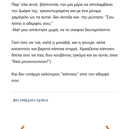
Παρ' όλα αυτά, βλέποντάς την μια μέρα να απολαμβάνει
την ζωάρα της, τρισευτυχισμένη και με ένα μόνιμο
χαμόγελο ως τα αυτιά -δεν άντεξα και- την ρώτησα: "Σου
λείπει ο αδερφός σου;"
-Ναι! μου απάντησε χωρίς να το σκεφτεί δευτερόλεπτο.
Γιατί όσο να 'ναι, καλή η μοναξιά, και η ησυχία, αλλά
καταντούν και βαρετά κάποια στιγμή. Χρειάζεσαι κάποιον
δίπλα σου να πεις δυο κουβέντες (ακόμα και αν αυτές είναι
"δικό μουουουουου!") .
Και δεν υπάρχει καλύτερος "κάποιος" από τον αδερφό
σου.
Δεν υπάρχουν σχόλια:
‹
›