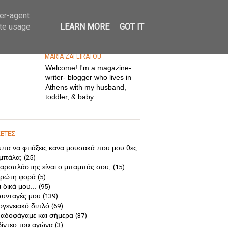
ser-agent
ate usage
LEARN MORE
GOT IT
MARIA ZAFEIRATOU
Welcome! I'm a magazine-
writer- blogger who lives in
Athens with my husband,
toddler, & baby
ΚΕΤΕΣ
μπα να φτιάξεις κανα μουσακά που μου θες
 μπάλα;
(25)
αροπλάστης είναι ο μπαμπάς σου;
(15)
ρώτη φορά
(5)
 δικά μου...
(95)
συνταγές μου
(139)
ογενειακό διπλό
(69)
αδοφάγαμε και σήμερα
(37)
βίντεο του αγώνα
(3)