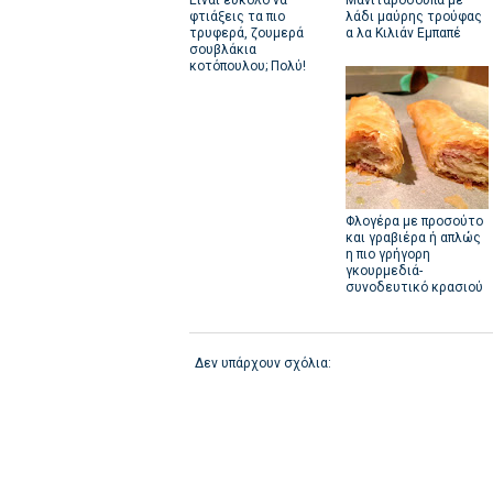
Είναι εύκολο να
Μανιταρόσουπα με
φτιάξεις τα πιο
λάδι μαύρης τρούφας
τρυφερά, ζουμερά
α λα Κιλιάν Εμπαπέ
σουβλάκια
κοτόπουλου; Πολύ!
Φλογέρα με προσούτο
και γραβιέρα ή απλώς
η πιο γρήγορη
γκουρμεδιά-
συνοδευτικό κρασιού
Δεν υπάρχουν σχόλια: