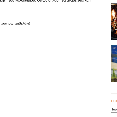
νικητή του καλοκαιριού. Όπως δηλαδή θα αναδειχθεί και η
προτιμώ τριβελάκι)