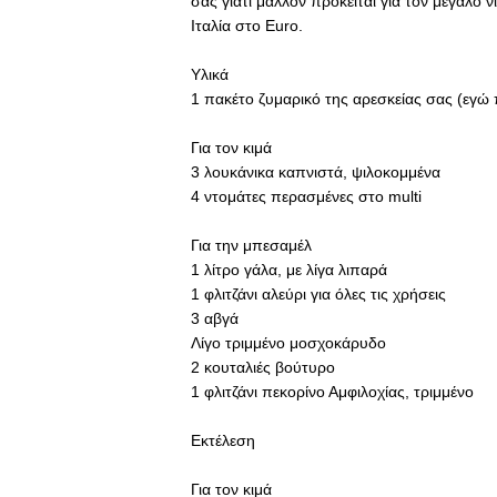
σας γιατί μάλλον πρόκειται για τον μεγάλο 
Ιταλία στο Euro.
Υλικά
1 πακέτο ζυμαρικό της αρεσκείας σας (εγώ 
Για τον κιμά
3 λουκάνικα καπνιστά, ψιλοκομμένα
4 ντομάτες περασμένες στο multi
Για την μπεσαμέλ
1 λίτρο γάλα, με λίγα λιπαρά
1 φλιτζάνι αλεύρι για όλες τις χρήσεις
3 αβγά
Λίγο τριμμένο μοσχοκάρυδο
2 κουταλιές βούτυρο
1 φλιτζάνι πεκορίνο Αμφιλοχίας, τριμμένο
Εκτέλεση
Για τον κιμά