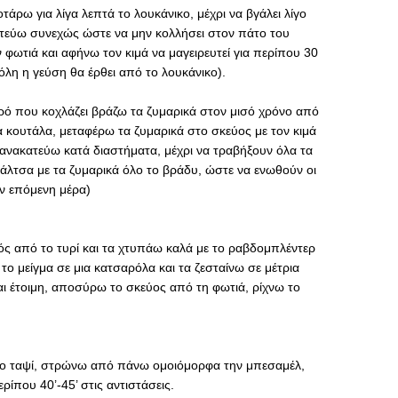
άρω για λίγα λεπτά το λουκάνικο, μέχρι να βγάλει λίγο
κατεύω συνεχώς ώστε να μην κολλήσει στον πάτο του
φωτιά και αφήνω τον κιμά να μαγειρευτεί για περίπου 30
όλη η γεύση θα έρθει από το λουκάνικο).
ερό που κοχλάζει βράζω τα ζυμαρικά στον μισό χρόνο από
 κουτάλα, μεταφέρω τα ζυμαρικά στο σκεύος με τον κιμά
α ανακατεύω κατά διαστήματα, μέχρι να τραβήξουν όλα τα
άλτσα με τα ζυμαρικά όλο το βράδυ, ώστε να ενωθούν οι
ην επόμενη μέρα)
τός από το τυρί και τα χτυπάω καλά με το ραβδομπλέντερ
ω το μείγμα σε μια κατσαρόλα και τα ζεσταίνω σε μέτρια
ναι έτοιμη, αποσύρω το σκεύος από τη φωτιά, ρίχνω το
λο ταψί, στρώνω από πάνω ομοιόμορφα την μπεσαμέλ,
ρίπου 40’-45’ στις αντιστάσεις.