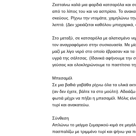
Ζεσταίνω καλά μια φαρδιά κατσαρόλα και σοτ
από το λίπος του και να ασπρίσει. Το ανα
σκεύους. Ρίχνω την ντομάτα, χαμηλώνω την 
λεπτά. (Δεν χρειάζεται καθόλου μπαχαρικά, 
Στο μεταξύ, σε κατσαρόλα με αλατισμένο ν
τον αναγραφόμενο στην συσκευασία. Με μία
μαζί με λίγο νερό στο οποίο έβρασαν και τ
υγρά της σάλτσας. (Ιδανικά αφήνουμε την σ
γεύσεις και ολοκληρώνουμε το παστίτσιο τ
Μπεσαμέλ
Σε μια βαθιά γαβάθα ρίχνω όλα τα υλικά εκ
(αν δεν έχετε, βάλτε τα στο μούλτι). Αδειάζ
φωτιά μέχρι να πήξει η μπεσαμέλ. Μόλις εί
τυρί και ανακατεύω.
Σύνθεση
Απλώνω το μείγμα ζυμαρικού-κιμά σε μεγά
πασπαλίζω με τριμμένο τυρί και ψήνω για πε