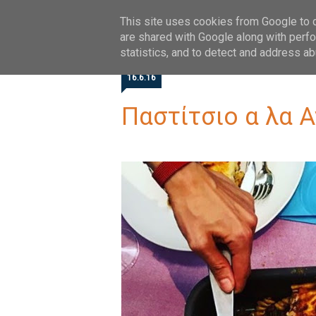
HOME
ABOUT
FOLLOW
This site uses cookies from Google to de
are shared with Google along with perfo
statistics, and to detect and address ab
16.6.16
Παστίτσιο α λα 