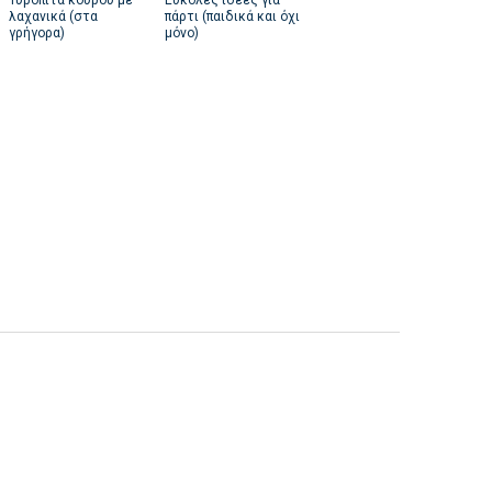
Τυρόπιτα κουρού με
Εύκολες ιδέες για
λαχανικά (στα
πάρτι (παιδικά και όχι
γρήγορα)
μόνο)