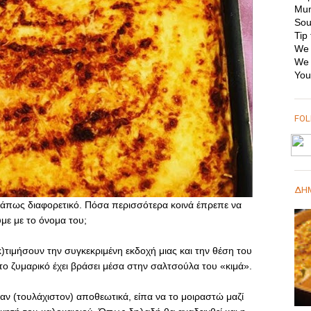
Mum
Sou
Tip 
We 
We 
You
FO
ΔΗΜ
κάπως διαφορετικό. Πόσα περισσότερα κοινά έπρεπε να
υμε με το όνομα του;
κ)τιμήσουν την συγκεκριμένη εκδοχή μιας και την θέση του
 το ζυμαρικό έχει βράσει μέσα στην σαλτσούλα του «κιμά».
αν (τουλάχιστον) αποθεωτικά, είπα να το μοιραστώ μαζί