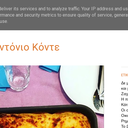
liver its services and to analyze traffic. Your IP address and u
rmance and security metrics to ensure quality of service, gener
use.
Αντόνιο Κόντε
ΕΤΙ
Δε 
και
Ζαχ
Η π
Κάτι
Οι 
Οικ
Ρημ
Το 