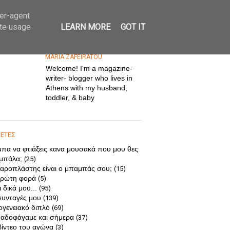
ser-agent
ate usage
LEARN MORE
GOT IT
MARIA ZAFEIRATOU
Welcome! I'm a magazine-
writer- blogger who lives in
Athens with my husband,
toddler, & baby
ΚΕΤΕΣ
μπα να φτιάξεις κανα μουσακά που μου θες
 μπάλα;
(25)
αροπλάστης είναι ο μπαμπάς σου;
(15)
ρώτη φορά
(5)
 δικά μου...
(95)
συνταγές μου
(139)
ογενειακό διπλό
(69)
αδοφάγαμε και σήμερα
(37)
βίντεο του αγώνα
(3)