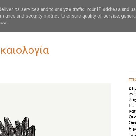
liver its services and to analyze traffic. Your IP address and u
rmance and security metrics to ensure quality of service, gener
use.
ικαιολογία
ΕΤΙ
Δε 
και
Ζαχ
Η π
Κάτι
Οι 
Οικ
Ρημ
Το 