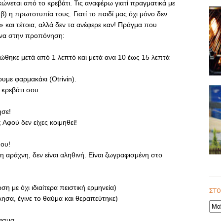
κώνεται από το κρεβάτι. Τις αναφέρω γιατί πραγματικά με
β) η πρωτοτυπία τους. Γιατί το παιδί μας όχι μόνο δεν
 και τέτοια, αλλά δεν τα ανέφερε καν! Πράγμα που
μένα στην προπόνηση:
θηκε μετά από 1 λεπτό και μετά ανα 10 έως 15 λεπτά
ουμε φαρμακάκι (
Otrivin
).
 κρεβάτι σου.
ησε!
Αφού δεν είχες κοιμηθεί!
μου!
 η αράχνη, δεν είναι αληθινή. Είναι ζωγραφισμένη στο
η με όχι ιδιαίτερα πειστική ερμηνεία)
λησα, έγινε το θαύμα και θεραπεύτηκε)
ασμα.