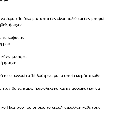
 να ξερα;) Το δικό μας σπίτι δεν είναι παλιό και δεν μπορεί
ηθείς ήσυχος.
α τα κόψουμε;
η μου.
 κάνει φασαρία.
λή ησυχία.
ά (σ.σ. εννοεί τα 15 λούτρινα με τα οποία κοιμάται κάθε
ις έτσι, θα τα πάρω (κυριολεκτικά και μεταφορικά) και θα
κό Πίκατσου του οποίου το κεφάλι ξεκολλάει κάθε τρεις