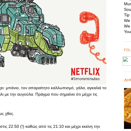
Mum
Sou
Tip 
We 
We 
You
FO
ΔΗΜ
χει: μπάνιο, τον απαραίτητο καλλωπισμό, γάλα, αγκαλιά το
ι με την αυγούλα. Πράγμα που σημαίνει ότι μέχρι τις
ως χθες.
τις 22:50 (!) καθώς από τις 21:10 και μέχρι εκείνη την