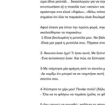
ώρα έδινε ρεσιτάλ… δικαιολογιών για να ση
εντυπωσίασε α) η ποικιλία των «αιτιών» και 
αρκέστηκε στα κλισέ «διψάω», «θέλω τσίσα»
σημαίνει ότι όλα τα παρακάτω είναι δουλε
Αφού έπεσε για ύπνο την πρώτη φορά, σηκώ
ακολούθησαν τα παρακάτω:
1-Είναι βουλωμένη η μυτούλα μου. Να βάλ
-Είναι μια χαρά η μυτούλα σου. Πήγαινε στο
2- Άκουσα έναν ήχο! Τι ήταν αυτό; Με ξύπν
-Ένα αυτοκίνητο ήταν. Και πώς σε ξύπνησε; 
3-Με τσίμπησε μία αράχνη από το σεντόνι 
-Δε νομίζω ότι μπορεί να σε τσιμπήσει αυτή
σεντόνι σου.
4-Χτύπησα το χέρι μου! Πονάει πολύ! (δήλωσ
- Έλα να το φιλήσω να περάσει (μόλις το φί
5-Δεν μπορώ να κοιμηθώ, φοβάμαι το φάντ