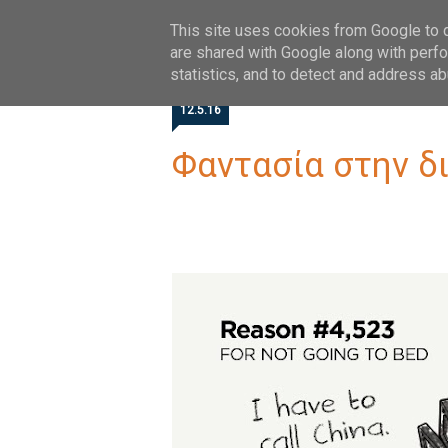
HOME
ABOUT
FOLLOW
This site uses cookies from Google to de
are shared with Google along with perfo
statistics, and to detect and address ab
12.5.16
Φαντασία στην δ