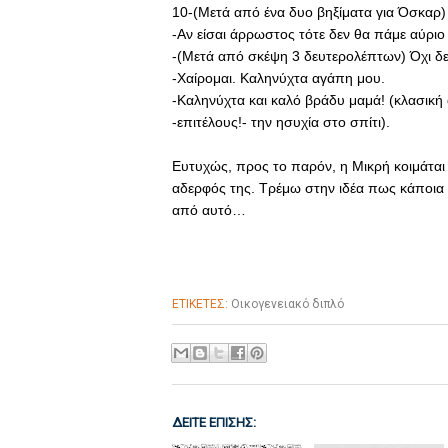
10-(Μετά από ένα δυο βηξίματα για Όσκαρ
-Αν είσαι άρρωστος τότε δεν θα πάμε αύριο 
-(Μετά από σκέψη 3 δευτερολέπτων) Όχι δεν
-Χαίρομαι. Καληνύχτα αγάπη μου.
-Καληνύχτα και καλό βράδυ μαμά! (κλασική
-επιτέλους!- την ησυχία στο σπίτι).
Ευτυχώς, προς το παρόν, η Μικρή κοιμάται α
αδερφός της. Τρέμω στην ιδέα πως κάποια σ
από αυτό…
ΕΤΙΚΕΤΕΣ:
Οικογενειακό διπλό
ΔΕΙΤΕ ΕΠΙΣΗΣ: