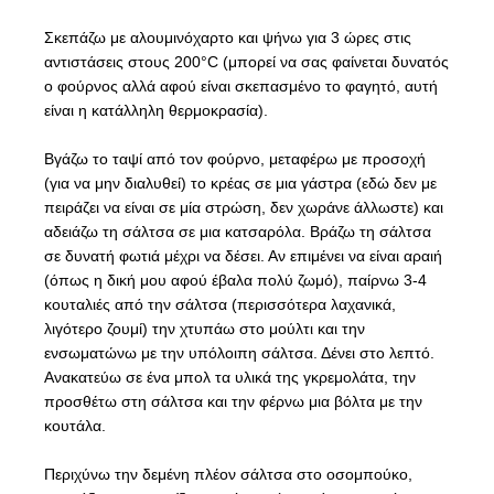
Σκεπάζω με αλουμινόχαρτο και ψήνω για 3 ώρες στις
αντιστάσεις στους 200°C (μπορεί να σας φαίνεται δυνατός
ο φούρνος αλλά αφού είναι σκεπασμένο το φαγητό, αυτή
είναι η κατάλληλη θερμοκρασία).
Βγάζω το ταψί από τον φούρνο, μεταφέρω με προσοχή
(για να μην διαλυθεί) το κρέας σε μια γάστρα (εδώ δεν με
πειράζει να είναι σε μία στρώση, δεν χωράνε άλλωστε) και
αδειάζω τη σάλτσα σε μια κατσαρόλα. Βράζω τη σάλτσα
σε δυνατή φωτιά μέχρι να δέσει. Αν επιμένει να είναι αραιή
(όπως η δική μου αφού έβαλα πολύ ζωμό), παίρνω 3-4
κουταλιές από την σάλτσα (περισσότερα λαχανικά,
λιγότερο ζουμί) την χτυπάω στο μούλτι και την
ενσωματώνω με την υπόλοιπη σάλτσα. Δένει στο λεπτό.
Ανακατεύω σε ένα μπολ τα υλικά της γκρεμολάτα, την
προσθέτω στη σάλτσα και την φέρνω μια βόλτα με την
κουτάλα.
Περιχύνω την δεμένη πλέον σάλτσα στο οσομπούκο,