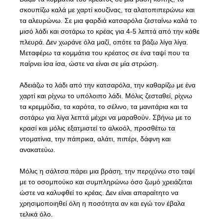
σκουπίζω καλά με χαρτί κουζίνας, τα αλατοπιπερώνω και
τα αλευρώνω. Σε μια φαρδιά κατσαρόλα ζεσταίνω καλά το
μισό λάδι και σοτάρω το κρέας για 4-5 λεπτά από την κάθε
πλευρά. Δεν χωράνε όλα μαζί, οπότε τα βάζω λίγα λίγα.
Μεταφέρω τα κομμάτια του κρέατος σε ένα ταψί που τα
παίρνει ίσα ίσα, ώστε να είναι σε μία στρώση.
Αδειάζω το λάδι από την κατσαρόλα, την καθαρίζω με ένα
χαρτί και ρίχνω το υπόλοιπο λάδι. Μόλις ζεσταθεί, ρίχνω
τα κρεμμύδια, τα καρότα, το σέλινο, τα μανιτάρια και τα
σοτάρω για λίγα λεπτά μέχρι να μαραθούν. Σβήνω με το
κρασί και μόλις εξατμιστεί το αλκοόλ, προσθέτω τα
ντοματίνια, την πάπρικα, αλάτι, πιπέρι, δάφνη και
ανακατεύω.
Μόλις η σάλτσα πάρει μια βράση, την περιχύνω στο ταψί
με το οσομπούκο και συμπληρώνω όσο ζωμό χρειάζεται
ώστε να καλυφθεί το κρέας. Δεν είναι απαραίτητο να
χρησιμοποιηθεί όλη η ποσότητα αν και εγώ τον έβαλα
τελικά όλο.