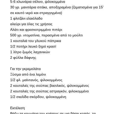
5-6 κλωνάρια σέλινο, ψιλοκομμένα
30 γρ. μανιτάρια σιτάκε, αποξηραμένα (ζεματισμένα για 15'
σε καυτό νερό και στραγγιγμένα)
1 φλιτζάνι ελαιόλαδο
αλεύρι για όλες τις χρήσεις
Αλάτι και φρεσκοτριμμένο πιπέρι
500 γρ. ντοματίνια, περασμένα από το μούλτι
1 κουταλιά του γλυκού πάπρικα
1/2 ποτήρι λευκό ξηρό κρασί
1 λίτρο ζωμός λαχανικών
2 φύλλα δάφνης
Για την γκρεμολάτα
Ξύσμα από ένα λεμόνι
1/2 φλ. μαϊντανός, ψιλοκομμένος
2 κουταλιές της σούπας βασιλικός, ψιλοκομμένος
2 κουταλιές της σούπας εστραγκόν, ψιλοκομμένο
1/2 σκελίδα σκόρδου, ψιλοκομμένη
Εκτέλεση
Βάζω τα κομμάτια του κρέατος σε μια βάση κοπής, τα