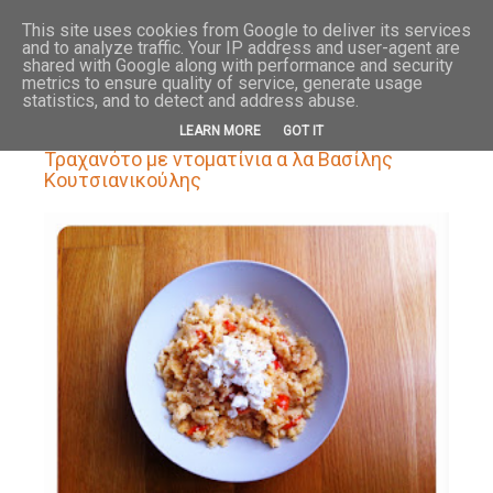
HOME
ABOUT
This site uses cookies from Google to deliver its services
and to analyze traffic. Your IP address and user-agent are
shared with Google along with performance and security
metrics to ensure quality of service, generate usage
statistics, and to detect and address abuse.
11.2.15
LEARN MORE
GOT IT
Τραχανότο με ντοματίνια α λα Βασίλης
Κουτσιανικούλης