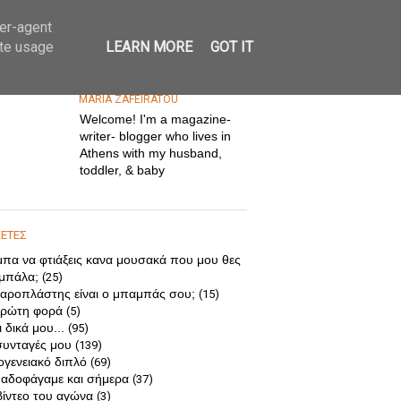
ser-agent
ate usage
LEARN MORE
GOT IT
MARIA ZAFEIRATOU
Welcome! I'm a magazine-
writer- blogger who lives in
Athens with my husband,
toddler, & baby
ΚΕΤΕΣ
μπα να φτιάξεις κανα μουσακά που μου θες
 μπάλα;
(25)
αροπλάστης είναι ο μπαμπάς σου;
(15)
ρώτη φορά
(5)
 δικά μου...
(95)
συνταγές μου
(139)
ογενειακό διπλό
(69)
αδοφάγαμε και σήμερα
(37)
βίντεο του αγώνα
(3)