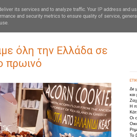
liver its services and to analyze traffic. Your IP address and u
rmance and security metrics to ensure quality of service, gener
use.
με όλη την Ελλάδα σε
ο πρωινό
ΕΤΙ
Δε 
και
Ζαχ
Η π
Κάτι
Οι 
Οικ
Ρημ
Το 