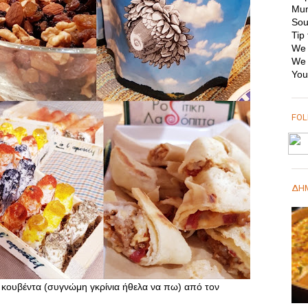
Mum
Sou
Tip 
We 
We 
You
FO
ΔΗΜ
ς κουβέντα (συγνώμη γκρίνια ήθελα να πω) από τον