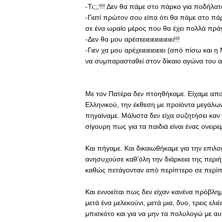
-Τι;;;!!! Δεν θα πάμε στο πάρκο για ποδήλατο;;; 
-Γιατί πρώτον σου είπα ότι θα πάμε στο πά
σε ένα ωραίο μέρος που θα έχει πολλά πράγ
-Δεν θα μου αρέσεειειειειειειει!!!
-Γιεν χα μου αρέχειειειειειει (από πίσω και 
να συμπαρασταθεί στον δίκαιο αγώνα του α
Με τον Πατέρα δεν πτοηθήκαμε. Είχαμε απ
Ελληνικού, την έκθεση με προϊόντα μεγάλω
πηγαίναμε. Μάλιστα δεν είχα συζητήσει καν 
σίγουρη πως για τα παιδιά είναι ένας ονειρ
Και πήγαμε. Και δικαιωθήκαμε για την επι
ανησυχούσε καθ'όλη την διάρκεια της περι
καθώς πετάγονταν από περίπτερο σε περίπ
Και εννοείται πως δεν είχαν κανένα πρόβλη
μετά ένα μελεκούνι, μετά μια, δυο, τρεις ελι
μπισκότο και για να μην τα πολυλογώ με α