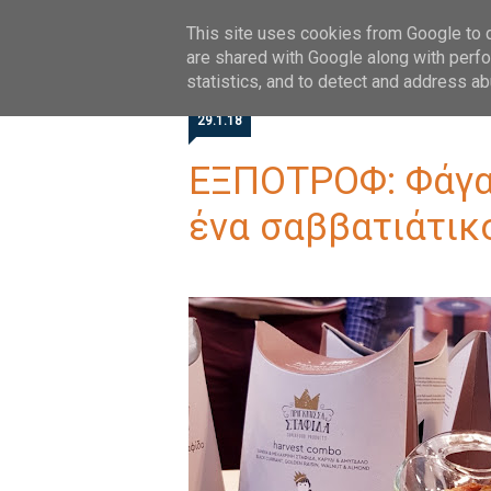
HOME
ABOUT
FOLLOW
This site uses cookies from Google to de
are shared with Google along with perfo
statistics, and to detect and address ab
29.1.18
ΕΞΠΟΤΡΟΦ: Φάγα
ένα σαββατιάτικ