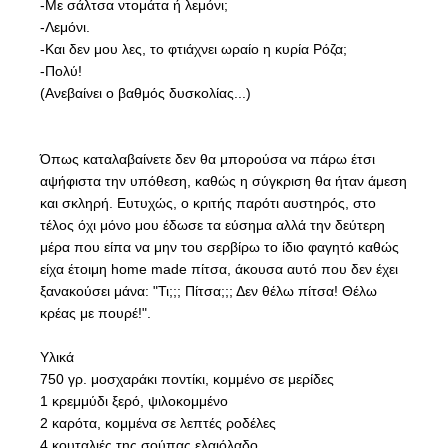
-Με σάλτσα ντομάτα ή λεμόνι;
-Λεμόνι.
-Και δεν μου λες, το φτιάχνει ωραίο η κυρία Ρόζα;
-Πολύ!
(Ανεβαίνει ο βαθμός δυσκολίας...)
Όπως καταλαβαίνετε δεν θα μπορούσα να πάρω έτσι
αψήφιστα την υπόθεση, καθώς η σύγκριση θα ήταν άμεση
και σκληρή. Ευτυχώς, ο κριτής παρότι αυστηρός, στο
τέλος όχι μόνο μου έδωσε τα εύσημα αλλά την δεύτερη
μέρα που είπα να μην του σερβίρω το ίδιο φαγητό καθώς
είχα έτοιμη home made πίτσα, άκουσα αυτό που δεν έχει
ξανακούσει μάνα: "Τι;;; Πίτσα;;; Δεν θέλω πίτσα! Θέλω
κρέας με πουρέ!".
Υλικά
750 γρ. μοσχαράκι ποντίκι, κομμένο σε μερίδες
1 κρεμμύδι ξερό, ψιλοκομμένο
2 καρότα, κομμένα σε λεπτές ροδέλες
4 κουταλιές της σούπας ελαιόλαδο