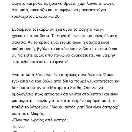
φαγητό και μόλις αρχίσει να βράζει, χαμηλώνω τη φωτιά
στο μισό, σκεπάζω και το αφήνω να μαγειρευτεί για
τουλάχιστον 1 ώρα και 20'.
Ενδιάμεσα τσεκάρω αν έχει υγρά το φαγητό και αν
χρειαστεί προσθέτω. Το φαγητό είναι έτοιμο μόλις δέσει η
σάλτσα. Αν το κρέας είναι έτοιμο αλλά η σάλτσα είναι
ακόμα αραιή, βγάλτε το καπάκι και ανεβάστε τη φωτιά για
5'. Να είστε όμως από πάνω να ανακατεύετε, για να μην
"αρπάξει" από κάτω το φαγητό.
Ένα απλό πιλάφι είναι ένα ασφαλές συνοδευτικό. Όμως
εγώ είπα να του βάλω από δίπλα πουρέ γλυκοπατάτας και
δοκίμασα αυτόν του Μπαρμπα Στάθη. Οφείλω να
ομολογήσω πως εκτός του ότι γίνεται στο λεπτό (και είναι
μια μέγιστη ευκολία για το καταπιεσμένο ωράριό μου), τα
παιδιά το λάτρεψαν. "Μαμά, αυτός γιατί δεν είναι άσπρος;"
ρώτησε ο Μικρός.
-Είναι πιο ωραίος από άσπρο;
-Ε, ναι!