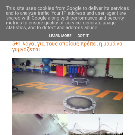
HOME
ABOUT
This site uses cookies from Google to deliver its services
and to analyze traffic. Your IP address and user-agent are
shared with Google along with performance and security
metrics to ensure quality of service, generate usage
statistics, and to detect and address abuse.
25.5.17
LEARN MORE
GOT IT
5+1 λόγοι για τους οποίους πρέπει η μαμά να
γυμνάζεται