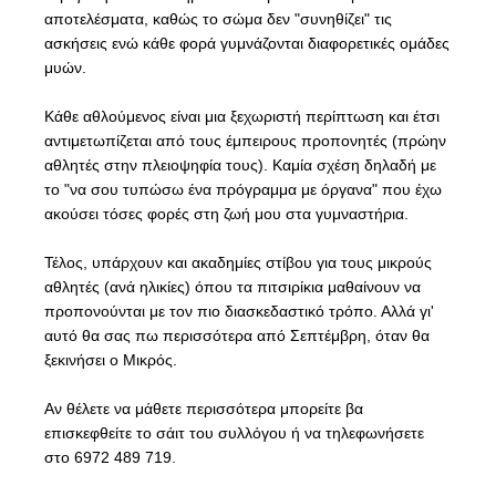
αποτελέσματα, καθώς το σώμα δεν "συνηθίζει" τις
ασκήσεις ενώ κάθε φορά γυμνάζονται διαφορετικές ομάδες
μυών.
Κάθε αθλούμενος είναι μια ξεχωριστή περίπτωση και έτσι
αντιμετωπίζεται από τους έμπειρους προπονητές (πρώην
αθλητές στην πλειοψηφία τους). Καμία σχέση δηλαδή με
το "να σου τυπώσω ένα πρόγραμμα με όργανα" που έχω
ακούσει τόσες φορές στη ζωή μου στα γυμναστήρια.
Τέλος, υπάρχουν και ακαδημίες στίβου για τους μικρούς
αθλητές (ανά ηλικίες) όπου τα πιτσιρίκια μαθαίνουν να
προπονούνται με τον πιο διασκεδαστικό τρόπο. Αλλά γι'
αυτό θα σας πω περισσότερα από Σεπτέμβρη, όταν θα
ξεκινήσει ο Μικρός.
Αν θέλετε να μάθετε περισσότερα μπορείτε βα
επισκεφθείτε το σάιτ του
συλλόγου
ή να τηλεφωνήσετε
στο 6972 489 719.