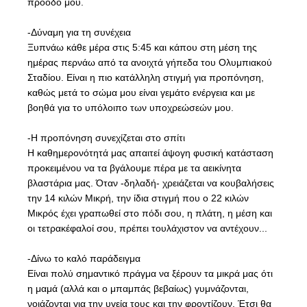
πρόοδό μου.
-Δύναμη για τη συνέχεια
Ξυπνάω κάθε μέρα στις 5:45 και κάπου στη μέση της
ημέρας περνάω από τα ανοιχτά γήπεδα του Ολυμπιακού
Σταδίου. Είναι η πιο κατάλληλη στιγμή για προπόνηση,
καθώς μετά το σώμα μου είναι γεμάτο ενέργεια και με
βοηθά για το υπόλοιπο των υποχρεώσεών μου.
-Η προπόνηση συνεχίζεται στο σπίτι
Η καθημερονότητά μας απαιτεί άψογη φυσική κατάσταση
προκειμένου να τα βγάλουμε πέρα με τα αεικίνητα
βλαστάρια μας. Όταν -δηλαδή- χρειάζεται να κουβαλήσεις
την 14 κιλών Μικρή, την ίδια στιγμή που ο 22 κιλών
Μικρός έχει γραπωθεί στο πόδι σου, η πλάτη, η μέση και
οι τετρακέφαλοί σου, πρέπει τουλάχιστον να αντέχουν...
-Δίνω το καλό παράδειγμα
Είναι πολύ σημαντικό πράγμα να ξέρουν τα μικρά μας ότι
η μαμά (αλλά και ο μπαμπάς βεβαίως) γυμνάζονται,
νοιάζονται για την υγεία τους και την φροντίζουν. Έτσι θα