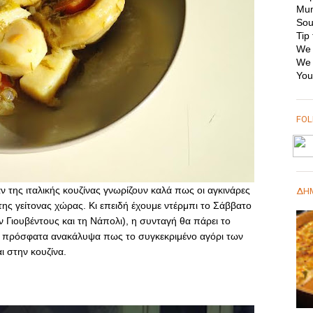
Mum
Sou
Tip 
We 
We 
You
FO
ν της ιταλικής κουζίνας γνωρίζουν καλά πως οι αγκινάρες
ΔΗΜ
της γείτονας χώρας. Κι επειδή έχουμε ντέρμπι το Σάββατο
 Γιουβέντους και τη Νάπολι), η συνταγή θα πάρει το
τί πρόσφατα ανακάλυψα πως το συγκεκριμένο αγόρι των
ι στην κουζίνα.