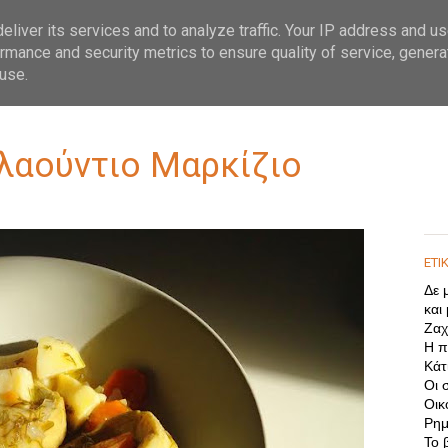
liver its services and to analyze traffic. Your IP address and u
rmance and security metrics to ensure quality of service, gener
use.
Κλαούντιο Μαρκίζιο
ΕΤΙ
Δε 
και
Ζαχ
Η π
Κάτι
Οι 
Οικ
Ρημ
Το 