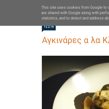
HOME
ABOUT
FOLLOW
This site uses cookies from Google to de
are shared with Google along with perfo
statistics, and to detect and address ab
12.2.16
Αγκινάρες α λα 