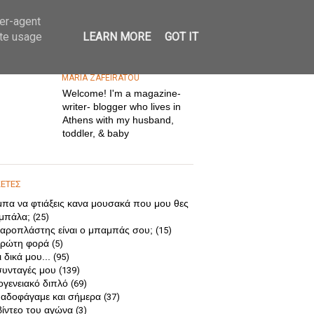
ser-agent
ate usage
LEARN MORE
GOT IT
MARIA ZAFEIRATOU
Welcome! I'm a magazine-
writer- blogger who lives in
Athens with my husband,
toddler, & baby
ΚΕΤΕΣ
μπα να φτιάξεις κανα μουσακά που μου θες
 μπάλα;
(25)
αροπλάστης είναι ο μπαμπάς σου;
(15)
ρώτη φορά
(5)
 δικά μου...
(95)
συνταγές μου
(139)
ογενειακό διπλό
(69)
αδοφάγαμε και σήμερα
(37)
βίντεο του αγώνα
(3)